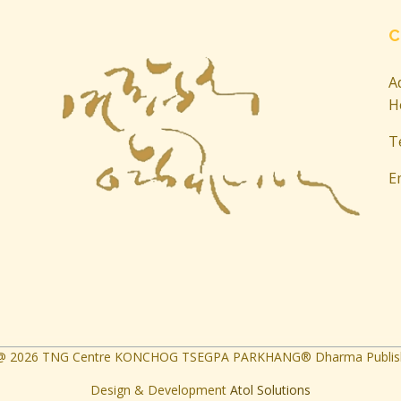
C
A
H
T
E
 @
2026
TNG Centre KONCHOG TSEGPA PARKHANG® Dharma Publish
Design & Development
Atol Solutions