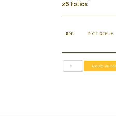
26 folios
D-GT-026--E
Réf.: