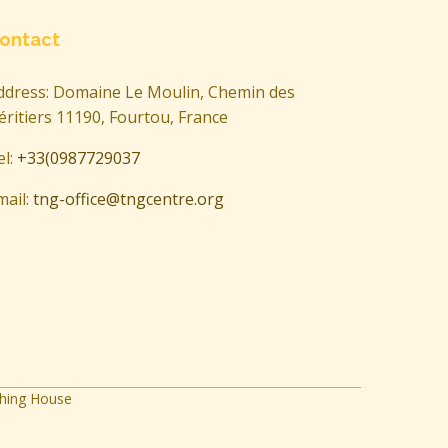
ontact
ddress: Domaine Le Moulin, Chemin des
éritiers 11190, Fourtou, France
el:
+33(0987729037
mail:
tng-office@tngcentre.org
ing House