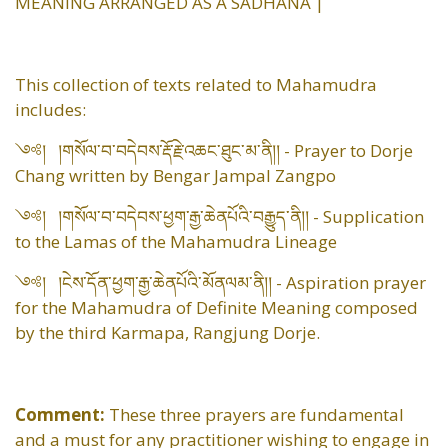
MEANING ARRANGED AS A SADHANA |
This collection of texts related to Mahamudra
includes:
༺། །གསོལ་བ་བདེབས་རྡོ་རྗེ་འཆང་ཐུང་མ་ནི།། - Prayer to Dorje
Chang written by Bengar Jampal Zangpo
༺། །གསོལ་བ་བདེབས་ཕྱག་རྒྱ་ཆེནཔོའི་བརྒྱུད་ནི།། - Supplication
to the Lamas of the Mahamudra Lineage
༺། །ངེས་དོན་ཕྱག་རྒྱ་ཆེནཔོའི་མོནལམ་ནི།། - Aspiration prayer
for the Mahamudra of Definite Meaning composed
by the third Karmapa, Rangjung Dorje.
Comment:
These three prayers are fundamental
and a must for any practitioner wishing to engage in