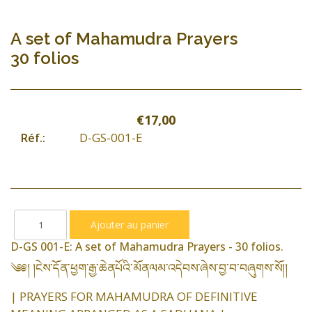
A set of Mahamudra Prayers
30 folios
€17,00
D-GS-001-E
Réf.:
D-GS 001-E: A set of Mahamudra Prayers - 30 folios.
༄༅། །ངེས་དོན་ཕྱག་རྒྱ་ཆེནཔོའི་མོནལམ་འདེབས་ཞེས་བྱ་བ་བཞུགས་སོ།།
| PRAYERS FOR MAHAMUDRA OF DEFINITIVE