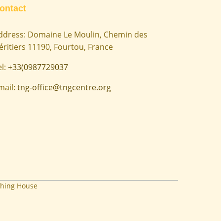
ontact
ddress: Domaine Le Moulin, Chemin des
éritiers 11190, Fourtou, France
el:
+33(0987729037
mail:
tng-office@tngcentre.org
hing House