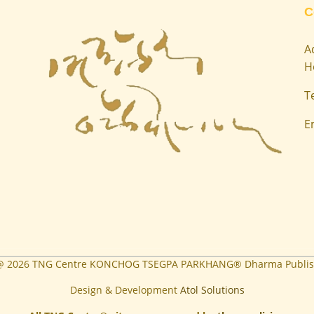
C
A
H
T
E
 @
2026
TNG Centre KONCHOG TSEGPA PARKHANG® Dharma Publis
Design & Development
Atol Solutions