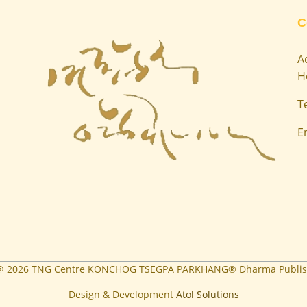
C
A
H
T
E
 @
2026
TNG Centre KONCHOG TSEGPA PARKHANG® Dharma Publis
Design & Development
Atol Solutions