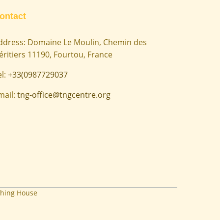
ontact
ddress: Domaine Le Moulin, Chemin des
éritiers 11190, Fourtou, France
el:
+33(0987729037
mail:
tng-office@tngcentre.org
hing House