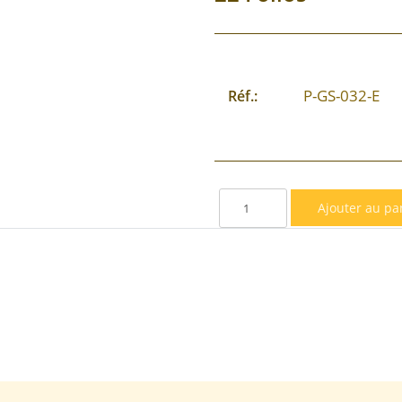
P-GS-032-E
Réf.: