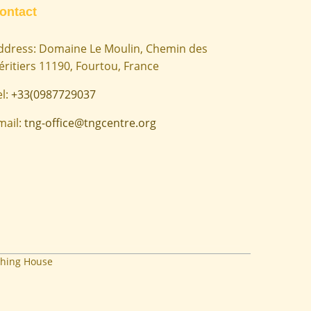
ontact
ddress: Domaine Le Moulin, Chemin des
éritiers 11190, Fourtou, France
el:
+33(0987729037
mail:
tng-office@tngcentre.org
hing House