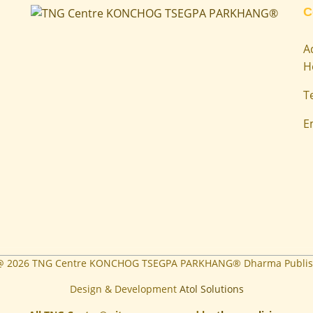
C
A
H
T
E
 @
2026
TNG Centre KONCHOG TSEGPA PARKHANG® Dharma Publis
Design & Development
Atol Solutions