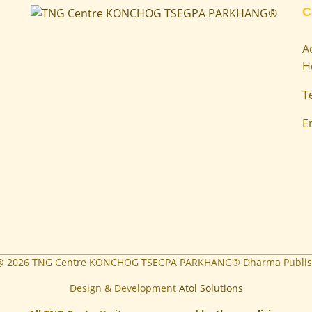
C
A
H
T
E
 @
2026
TNG Centre KONCHOG TSEGPA PARKHANG® Dharma Publis
Design & Development
Atol Solutions