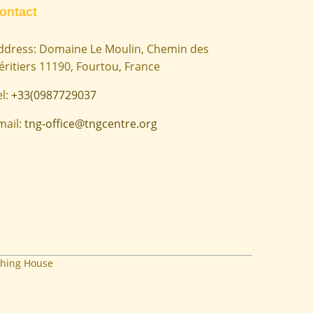
ontact
ddress: Domaine Le Moulin, Chemin des
éritiers 11190, Fourtou, France
el:
+33(0987729037
mail:
tng-office@tngcentre.org
hing House