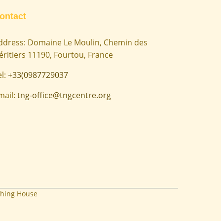
ontact
ddress: Domaine Le Moulin, Chemin des
éritiers 11190, Fourtou, France
el:
+33(0987729037
mail:
tng-office@tngcentre.org
hing House