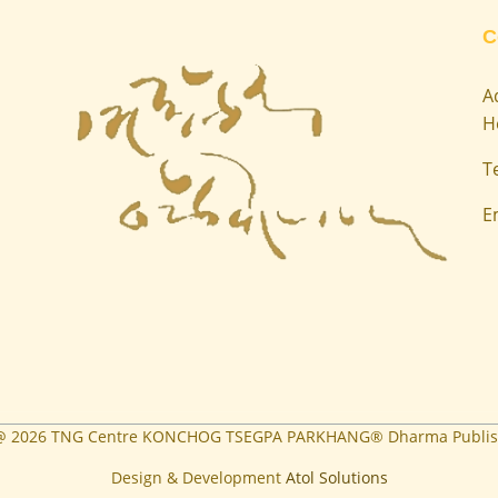
C
A
H
T
E
 @
2026
TNG Centre KONCHOG TSEGPA PARKHANG® Dharma Publis
Design & Development
Atol Solutions